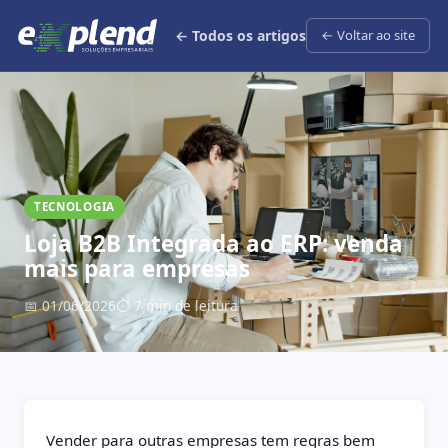
← Todos os artigos
← Voltar ao site
TECNOLOGIA
Loja B2B Integrada ao ERP: venda
mais para empresas
📅 01/06/2026
⏱ 7 min de leitura
Vender para outras empresas tem regras bem