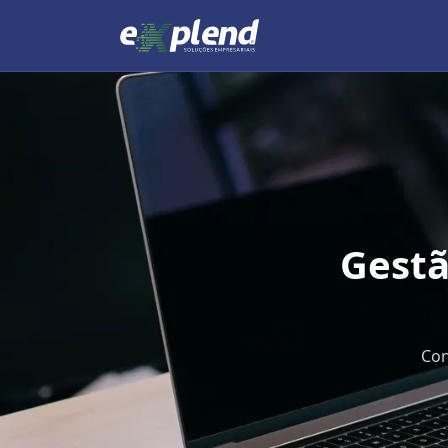
Gestã
Con