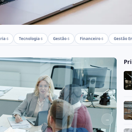
ria
Tecnologia
Gestão
Financeiro
Gestão E
6
6
6
6
Pr
→