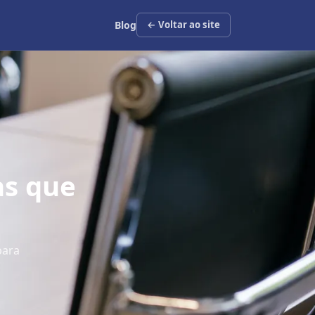
Blog
← Voltar ao site
as que
para