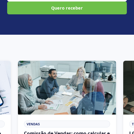
Quero receber
VENDAS
e
Comissão de Vendas: como calcular e
L