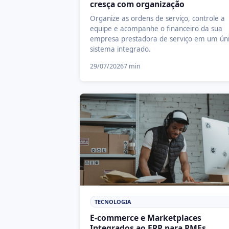
cresça com organização
Organize as ordens de serviço, controle a
equipe e acompanhe o financeiro da sua
empresa prestadora de serviço em um ún
sistema integrado.
29/07/2026
7 min
TECNOLOGIA
E-commerce e Marketplaces
Integrados ao ERP para PMEs