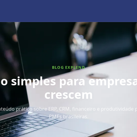
BLOG EXPLEND
o simples para empres
crescem
teúdo prático sobre ERP, CRM, financeiro e produtividade 
PMEs brasileiras.