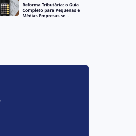
Reforma Tributária: o Guia
Completo para Pequenas e
Médias Empresas se
ECNOLOGIA
Prepararem
GPD na Prática: o Que Sua Empresa Precis
31/07/2026
⏱ 8 min
m.