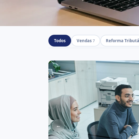
Todos
Vendas
Reforma Tributá
7
←