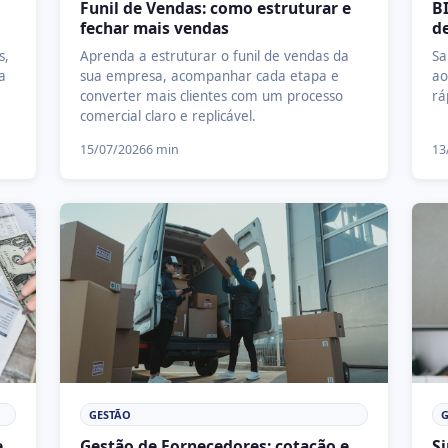
Funil de Vendas: como estruturar e
B
fechar mais vendas
d
s,
Aprenda a estruturar o funil de vendas da
Sa
a
sua empresa, acompanhar cada etapa e
ao
converter mais clientes com um processo
rá
comercial claro e replicável.
15/07/2026
6 min
13
GESTÃO
G
e
Gestão de Fornecedores: cotação e
S