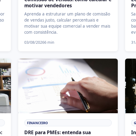
motivar vendedores
Pr
por
Aprenda a estruturar um plano de comissão
Sa
so
de vendas justo, calcular percentuais e
co
motivar sua equipe comercial a vender mais
ba
com consistência.
ev
03/08/2026
6 min
31
FINANCEIRO
G
:
DRE para PMEs: entenda sua
In