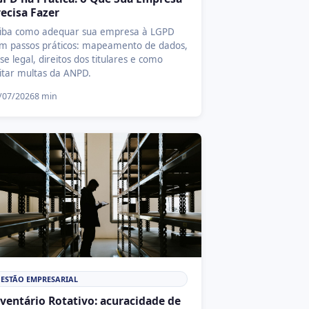
ecisa Fazer
iba como adequar sua empresa à LGPD
m passos práticos: mapeamento de dados,
se legal, direitos dos titulares e como
itar multas da ANPD.
/07/2026
8 min
ESTÃO EMPRESARIAL
ventário Rotativo: acuracidade de