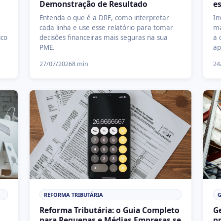
Demonstração de Resultado
e
Entenda o que é a DRE, como interpretar
In
cada linha e use esse relatório para tomar
ma
ico
decisões financeiras mais seguras na sua
a 
PME.
ap
27/07/2026
8 min
24
REFORMA TRIBUTÁRIA
G
Reforma Tributária: o Guia Completo
Ge
para Pequenas e Médias Empresas se
pr