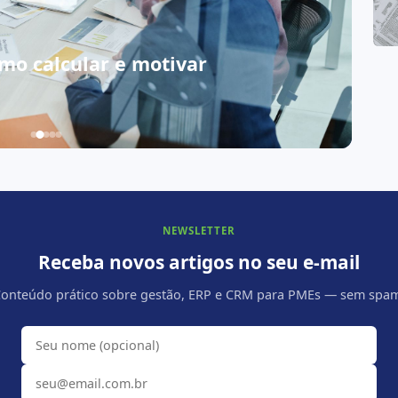
T
mo calcular e motivar
L
📅 
NEWSLETTER
Receba novos artigos no seu e-mail
onteúdo prático sobre gestão, ERP e CRM para PMEs — sem spa