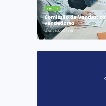
VENDAS
Comissão de Vendas: co
como obter
vendedores
📅 03/08/2026
⏱ 6 min
C