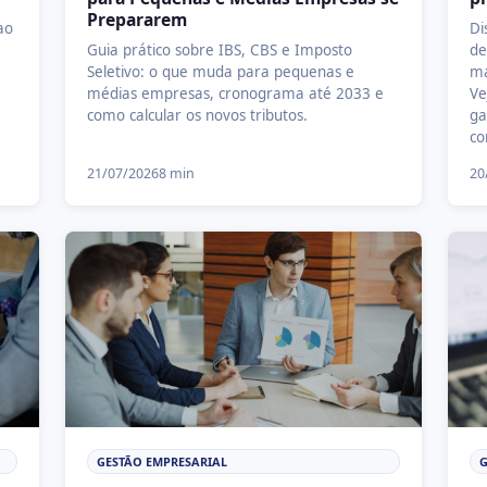
Prepararem
ao
Di
Guia prático sobre IBS, CBS e Imposto
de
Seletivo: o que muda para pequenas e
ma
médias empresas, cronograma até 2033 e
Ve
como calcular os novos tributos.
ga
co
21/07/2026
8 min
20
GESTÃO EMPRESARIAL
G