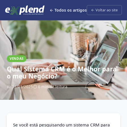
← Todos os artigos
← Voltar ao site
VENDAS
Qual Sistema CRM é o Melhor para
o meu Negócio?
📅 31/03/2025
⏱ 6 min de leitura
Se você está pesquisando um sistema CRM para