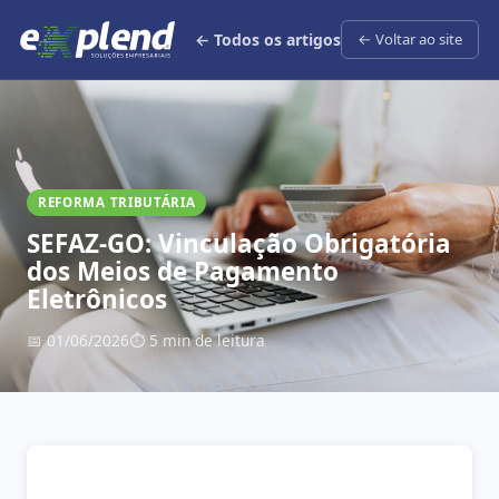
← Todos os artigos
← Voltar ao site
REFORMA TRIBUTÁRIA
SEFAZ-GO: Vinculação Obrigatória
dos Meios de Pagamento
Eletrônicos
📅 01/06/2026
⏱ 5 min de leitura